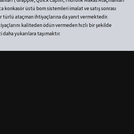
ları ( Grapple, Quick Caplin, Hidrolik Makas Ataçmanları
ca konkasör üstü bom sistemleri imalat ve satış sonrası
r türlü ataçman ihtiyaçlarına da yanıt vermektedir.
iyaçlarını kaliteden ödün vermeden hızlı bir şekilde
i daha yukarılara taşımaktır.