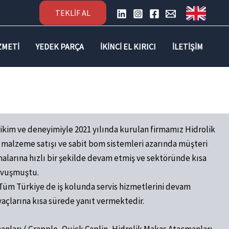
TEKLİF AL
IZMETI
YEDEK PARÇA
İKINCI EL KIRICI
İLETIŞIM
irikim ve deneyimiyle 2021 yılında kurulan firmamız Hidrolik
rf malzeme satışı ve sabit bom sistemleri azarında müşteri
malarına hızlı bir şekilde devam etmiş ve sektöründe kısa
kavuşmuştu.
Tüm Türkiye de iş kolunda servis hizmetlerini devam
yaçlarına kısa sürede yanıt vermektedir.