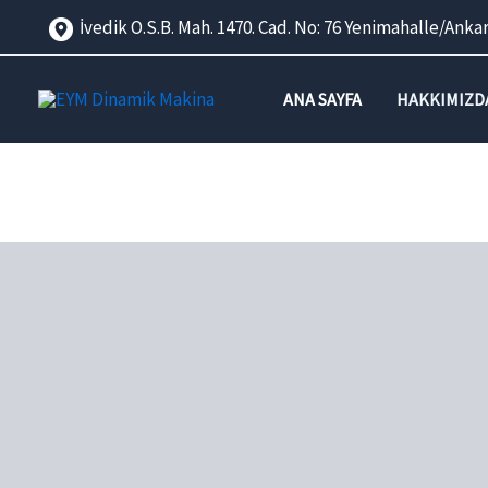
İçeriğe
İvedik O.S.B. Mah. 1470. Cad. No: 76 Yenimahalle/A
atla
ANA SAYFA
HAKKIMIZD