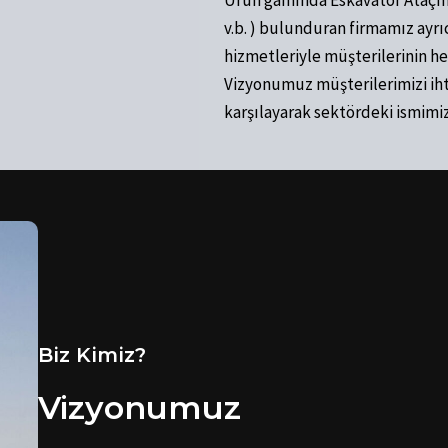
Ürün gamında Eskavatör Ataçman
v.b. ) bulunduran firmamız ayrı
hizmetleriyle müşterilerinin he
Vizyonumuz müşterilerimizi iht
karşılayarak sektördeki ismimiz
Biz Kimiz?
Vizyonumuz