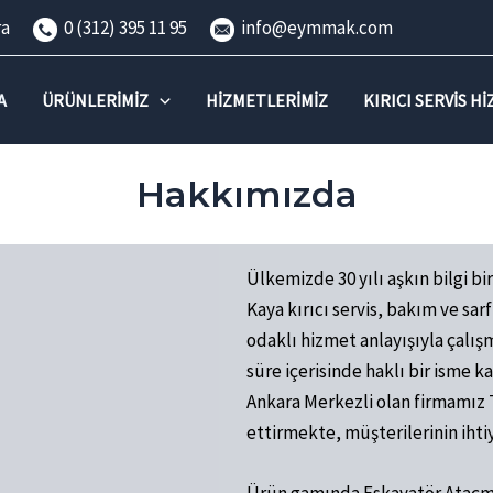
nkara
0 (312) 395 11 95
info@eymmak.com
A
ÜRÜNLERIMIZ
HIZMETLERIMIZ
KIRICI SERVIS H
Hakkımızda
Ülkemizde 30 yılı aşkın bilgi b
Kaya kırıcı servis, bakım ve sa
odaklı hizmet anlayışıyla çalış
süre içerisinde haklı bir isme 
Ankara Merkezli olan firmamız 
ettirmekte, müşterilerinin ihti